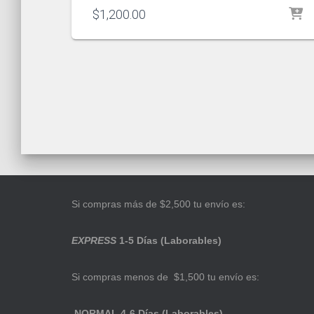
$
1,200.00
Si compras más de $2,500 tu envío es:
EXPRESS
1-5 Días (Laborables)
Si compras menos de $1,500 tu envío es:
NORMAL 4-6 Días (Laborables)