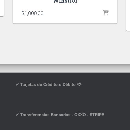
Winstrol
$
1,000.00
✔
Tarjetas de Crédito o Débito 💳
✔
Transferencias Bancarias - OXXO - STRIPE