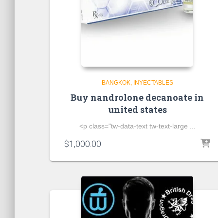
BANGKOK
INYECTABLES
Buy nandrolone decanoate in
united states
<p class="tw-data-text tw-text-large ...
$
1,000.00