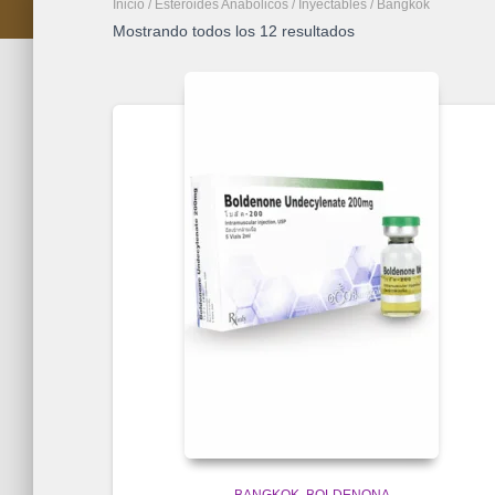
Inicio
/
Esteroides Anabolicos
/
Inyectables
/ Bangkok
Mostrando todos los 12 resultados
BANGKOK
BOLDENONA