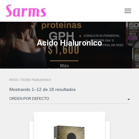
CAMB
Acido Hialuronico
Inicio
/ Acido Hialuronico
Mostrando 1–12 de 18 resultados