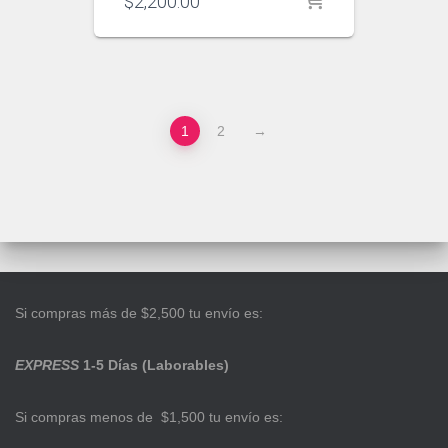
$
2,200.00
1
2
→
Si compras más de $2,500 tu envío es:
EXPRESS
1-5 Días (Laborables)
Si compras menos de $1,500 tu envío es: