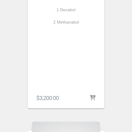
1 Decabol
2 Methanabol
$
3,200.00