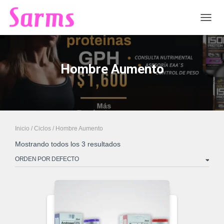
CAMB
Hombre Aumento
Inicio
/
Ciclos
/ Hombre Aumento
Mostrando todos los 3 resultados