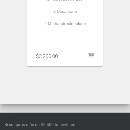
2 Decanoate
2 Methandrostenolone
$
3,200.00
Si compras más de $2,500 tu envío es: