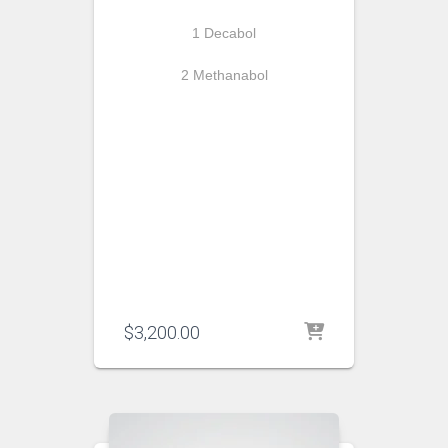
1 Decabol
2 Methanabol
$
3,200.00