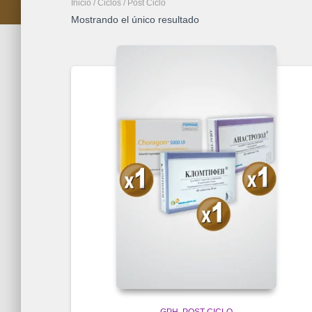
Inicio
/
Ciclos
/ Post Ciclo
Mostrando el único resultado
GPH
POST CICLO