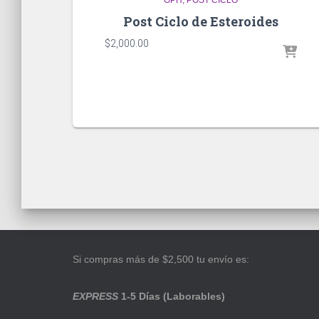
Post Ciclo de Esteroides
$
2,000.00
Si compras más de $2,500 tu envío es:
EXPRESS
1-5 Días (Laborables)