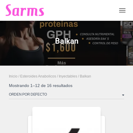
CAMB
Balkan
Inicio
/
Esteroides Anabolicos
/
Inyectables
/ Balkan
Mostrando 1–12 de 16 resultados