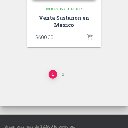
BALKAN
INYECTABLES
Venta Sustanon en
Mexico
$
600.00
1
2
→
Si compras más de $2,500 tu envío es: