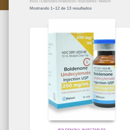
Inicio
/
Esteroides Anabolicos
/
Inyectables
/ Watson
Mostrando 1–12 de 13 resultados
BOLDENONA
INYECTABLES