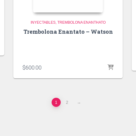
INYECTABLES
TREMBOLONA ENANTHATO
Trembolona Enantato – Watson
$
600.00
1
2
→