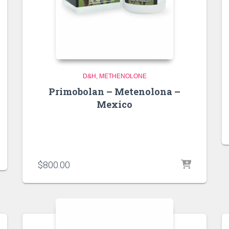
D&H
METHENOLONE
Primobolan – Metenolona –
Mexico
$
800.00