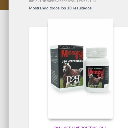
Inicio
/
Esteroides Anabolicos
/
Orales
/ D&H
Mostrando todos los 10 resultados
D&H
METHANDROSTENOLONA