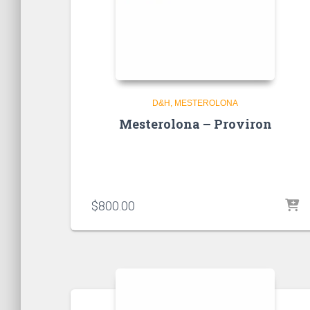
D&H
MESTEROLONA
Mesterolona – Proviron
$
800.00