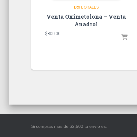
D&H
ORALES
Venta Oximetolona – Venta
Anadrol
$
800.00
Si compras más de $2,500 tu envío es: