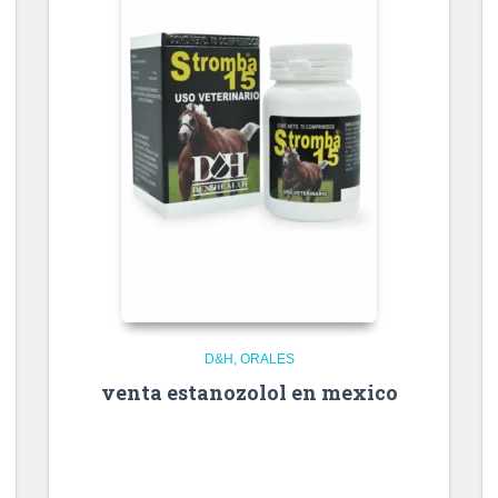
D&H
ORALES
venta estanozolol en mexico