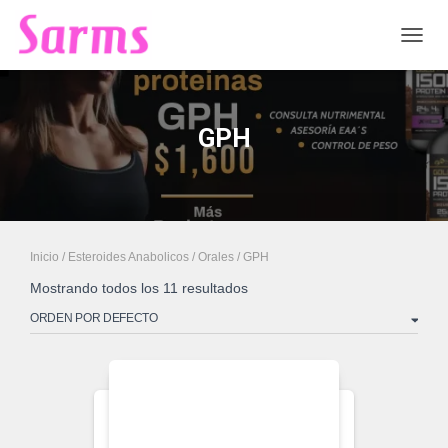
CAMB
GPH
Inicio
/
Esteroides Anabolicos
/
Orales
/ GPH
Mostrando todos los 11 resultados