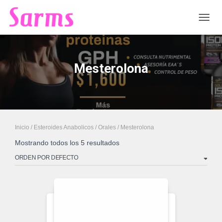
CAMB
Mesterolona
Inicio
/
Esteroides Anabolicos
/
Orales
/ Mesterolona
Mostrando todos los 5 resultados