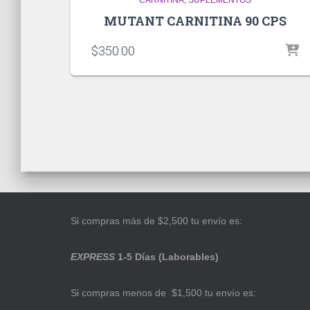
MUTANT CARNITINA 90 CPS
$
350.00
Si compras más de $2,500 tu envío es:
EXPRESS
1-5 Días (Laborables)
Si compras menos de $1,500 tu envío es: