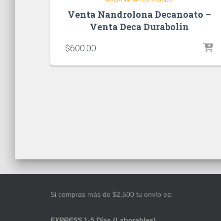
Venta Nandrolona Decanoato –
Venta Deca Durabolin
$
600.00
Si compras más de $2,500 tu envío es:
EXPRESS
1-5 Días (Laborables)