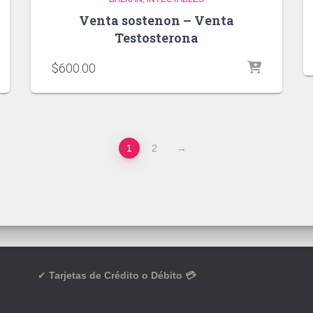
Venta sostenon – Venta
Testosterona
$
600.00
1
2
→
✔
Tarjetas de Crédito o Débito 💳