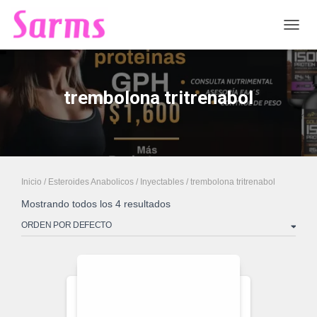
CAMB
trembolona tritrenabol
Inicio
/
Esteroides Anabolicos
/
Inyectables
/ trembolona tritrenabol
Mostrando todos los 4 resultados