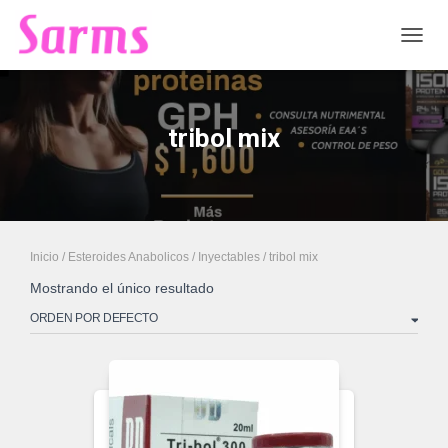
CAMB
tribol mix
Inicio
/
Esteroides Anabolicos
/
Inyectables
/ tribol mix
Mostrando el único resultado