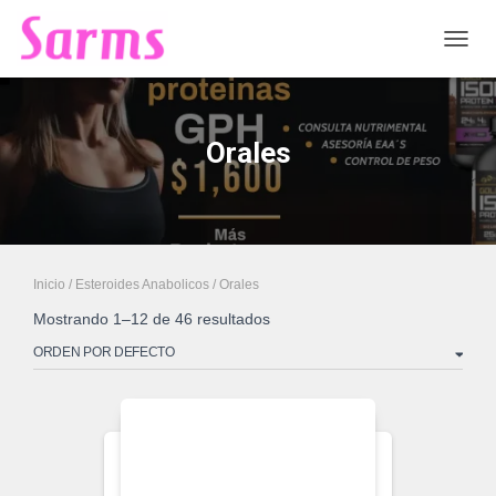
CAMB
Orales
Inicio
/
Esteroides Anabolicos
/ Orales
Mostrando 1–12 de 46 resultados