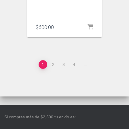
$
600.00
1
2
3
4
→
Si compras más de $2,500 tu envío es: