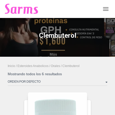
CAMB
Clembuterol
Inicio
/
Esteroides Anabolicos
/
Orales
/ Clembuterol
Mostrando todos los 6 resultados