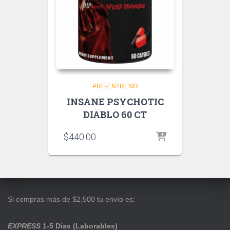
PRE-ENTRENO
INSANE PSYCHOTIC
DIABLO 60 CT
$
440.00
Si compras más de $2,500 tu envío es:
EXPRESS
1-5 Días (Laborables)