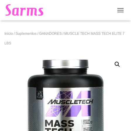
CAMB
Inicio
/
Suplementos
/
GANADORES
/ MUSCLE TECH MASS TECH ELITE 7
LBS