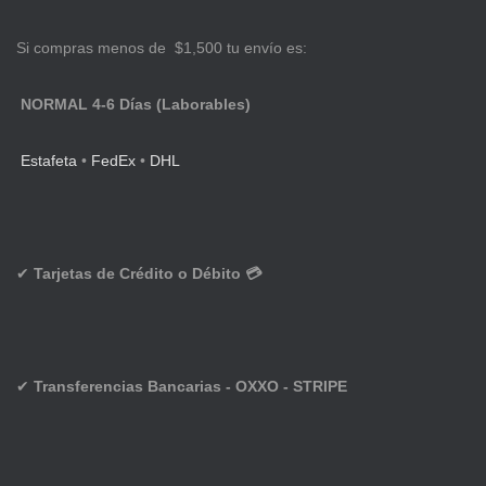
Si compras menos de $1,500 tu envío es:
NORMAL 4-6 Días (Laborables)
Estafeta
•
FedEx
•
DHL
✔
Tarjetas de Crédito o Débito 💳
✔
Transferencias Bancarias - OXXO - STRIPE