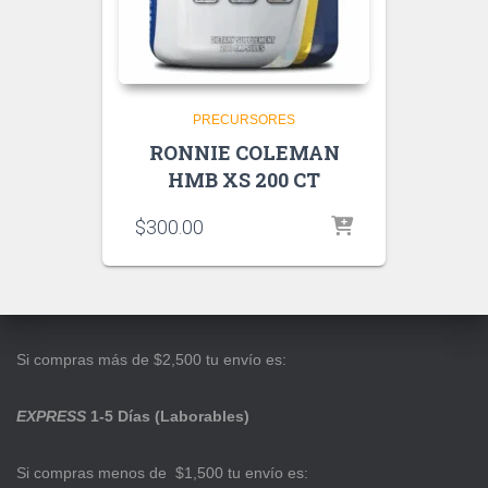
PRECURSORES
RONNIE COLEMAN
HMB XS 200 CT
$
300.00
Si compras más de $2,500 tu envío es:
EXPRESS
1-5 Días (Laborables)
Si compras menos de $1,500 tu envío es: