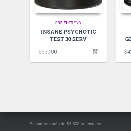
PRE-ENTRENO
INSANE PSYCHOTIC
TEST 30 SERV
G
$
550.00
$
4
Si compras más de $2,500 tu envío es: