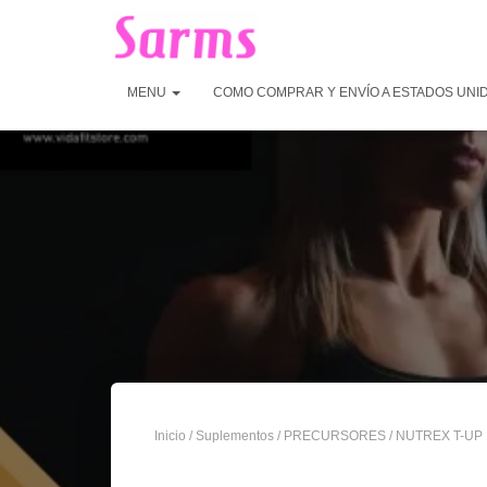
MENU
COMO COMPRAR Y ENVÍO A ESTADOS UNI
Inicio
/
Suplementos
/
PRECURSORES
/ NUTREX T-UP