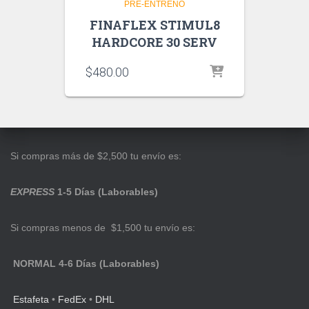
PRE-ENTRENO
FINAFLEX STIMUL8
HARDCORE 30 SERV
$
480.00
Si compras más de $2,500 tu envío es:
EXPRESS
1-5 Días (Laborables)
Si compras menos de $1,500 tu envío es:
NORMAL 4-6 Días (Laborables)
Estafeta
•
FedEx
•
DHL