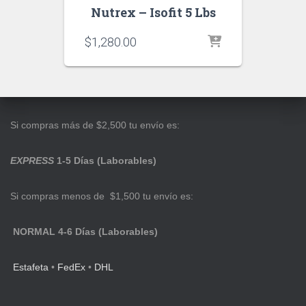
Nutrex – Isofit 5 Lbs
$
1,280.00
Si compras más de $2,500 tu envío es:
EXPRESS
1-5 Días (Laborables)
Si compras menos de $1,500 tu envío es:
NORMAL 4-6 Días (Laborables)
Estafeta
•
FedEx
•
DHL