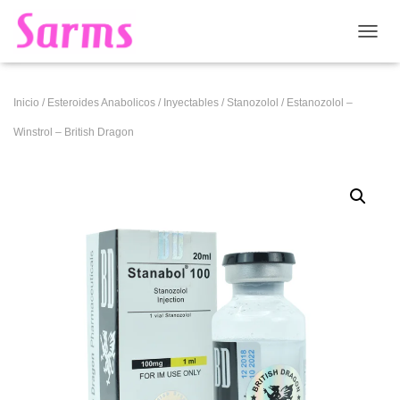
CAMB
Inicio
/
Esteroides Anabolicos
/
Inyectables
/
Stanozolol
/ Estanozolol –
Winstrol – British Dragon