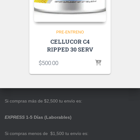
PRE-ENTRENO
CELLUCOR C4
RIPPED 30 SERV
$
500.00
Si compras más de $2,500 tu envío es:
EXPRESS
1-5 Días (Laborables)
Si compras menos de $1,500 tu envío es: