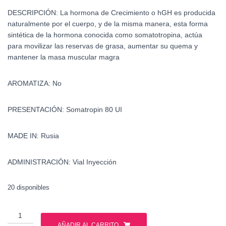
DESCRIPCIÓN:
La hormona de Crecimiento o hGH es producida
naturalmente por el cuerpo, y de la misma manera, esta forma
sintética de la hormona conocida como somatotropina, actúa
para movilizar las reservas de grasa, aumentar su quema y
mantener la masa muscular magra
AROMATIZA:
No
PRESENTACIÓN: Somatropin
80 UI
MADE IN:
Rusia
ADMINISTRACIÓN:
Vial Inyección
20 disponibles
Somatropina
80
AÑADIR AL CARRITO