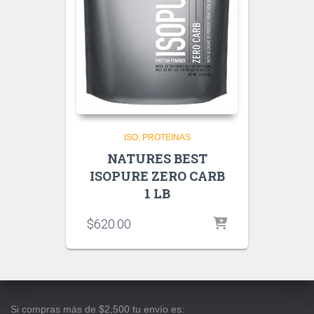
ISO
PROTEINAS
NATURES BEST
ISOPURE ZERO CARB
1 LB
$
620.00
Si compras más de $2,500 tu envío es: