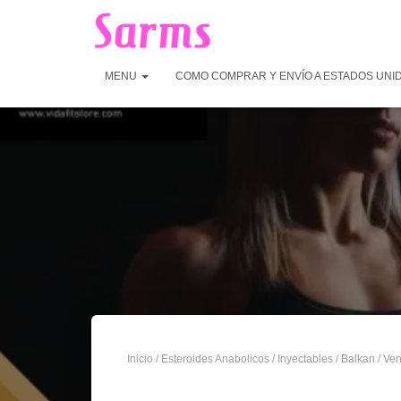
MENU
COMO COMPRAR Y ENVÍO A ESTADOS UNI
Inicio
/
Esteroides Anabolicos
/
Inyectables
/
Balkan
/ Ven