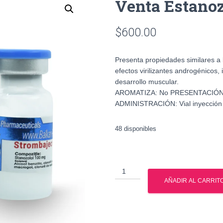
Venta Estano
$
600.00
Presenta propiedades similares a 
efectos virilizantes androgénicos, 
desarrollo muscular.
AROMATIZA: No PRESENTACIÓN:
ADMINISTRACIÓN: Vial inyección
48 disponibles
Venta
Estanozolol
AÑADIR AL CARRIT
en
Mexico
cantidad