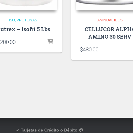
ISO
PROTEINAS
AMINOACIDOS
utrex – Isofit 5 Lbs
CELLUCOR ALPH
AMINO 30 SERV
,280.00
$
480.00
✔
Tarjetas de Crédito o Débito 💳