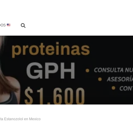
DOS
ta Estanozolol en Mexico