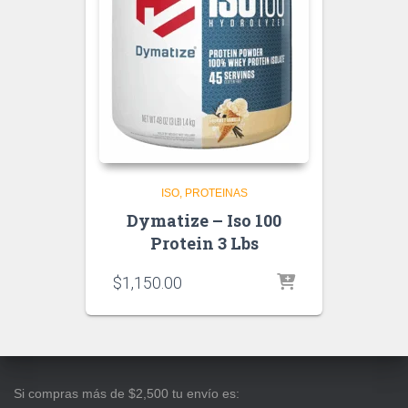
ISO
PROTEINAS
Dymatize – Iso 100
Protein 3 Lbs
$
1,150.00
Si compras más de $2,500 tu envío es: