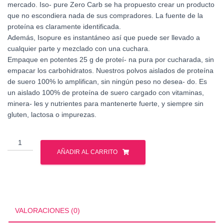
mercado. Iso- pure Zero Carb se ha propuesto crear un producto
que no escondiera nada de sus compradores. La fuente de la
proteína es claramente identificada.
Además, Isopure es instantáneo así que puede ser llevado a
cualquier parte y mezclado con una cuchara.
Empaque en potentes 25 g de proteí- na pura por cucharada, sin
empacar los carbohidratos. Nuestros polvos aislados de proteína
de suero 100% lo amplifican, sin ningún peso no desea- do. Es
un aislado 100% de proteína de suero cargado con vitaminas,
minera- les y nutrientes para mantenerte fuerte, y siempre sin
gluten, lactosa o impurezas.
NATURES
BEST
AÑADIR AL CARRITO
ISOPURE
ZERO
CARB
1
LB
VALORACIONES (0)
cantidad