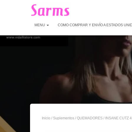
MENU
COMO COMPRAR Y ENVÍO A ESTADOS UNI
Inicio
/
Suplementos
/
QUEMADORES
/ INSANE CUTZ 4