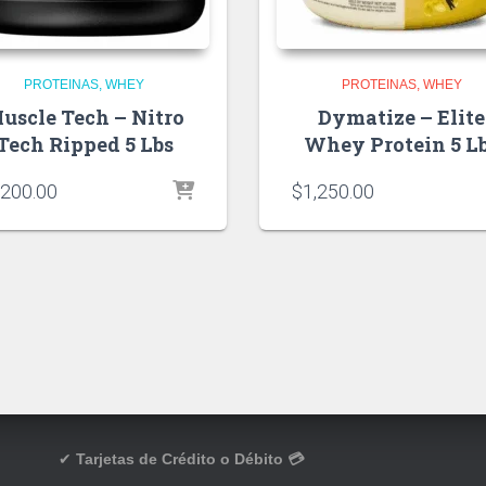
PROTEINAS
WHEY
PROTEINAS
WHEY
uscle Tech – Nitro
Dymatize – Elite
Tech Ripped 5 Lbs
Whey Protein 5 L
,200.00
$
1,250.00
✔
Tarjetas de Crédito o Débito 💳