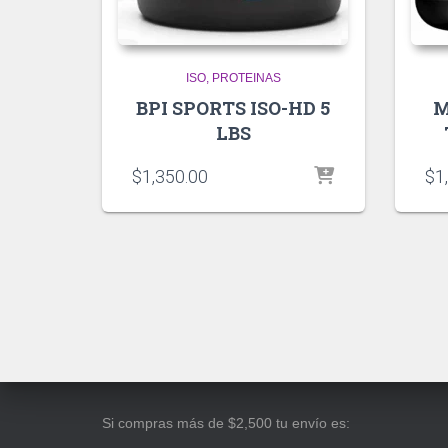
ISO
PROTEINAS
BPI SPORTS ISO-HD 5
M
LBS
$
1,350.00
$
1
Si compras más de $2,500 tu envío es: