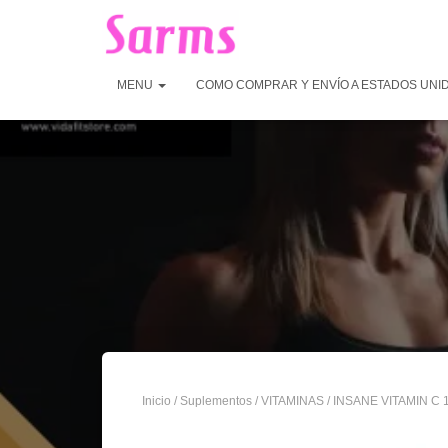
MENU
COMO COMPRAR Y ENVÍO A ESTADOS UNI
Inicio
/
Suplementos
/
VITAMINAS
/ INSANE VITAMIN C 