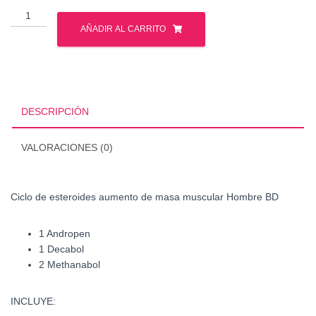
Ciclo
de
AÑADIR AL CARRITO
esteroides
aumento
de
masa
muscular
DESCRIPCIÓN
Hombre
BD
VALORACIONES (0)
cantidad
Ciclo de esteroides aumento de masa muscular Hombre BD
1 Andropen
1 Decabol
2 Methanabol
INCLUYE: