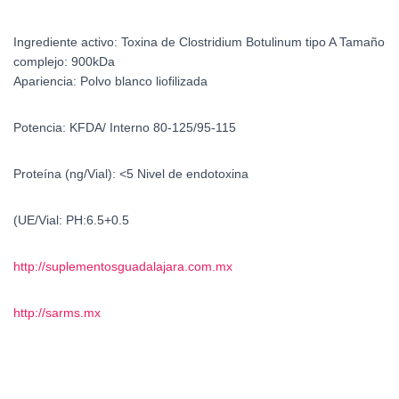
Ingrediente activo:
Toxina de Clostridium Botulinum tipo A
Tamaño
complejo:
900kDa
Apariencia:
Polvo blanco liofilizada
Potencia:
KFDA/ Interno 80-125/95-115
Proteína (ng/Vial):
<5
Nivel de endotoxina
(UE/Vial: PH:
6.5+0.5
http://suplementosguadalajara.com.mx
http://sarms.mx