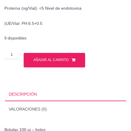
Proteína (ng/Vial):
<5
Nivel de endotoxina
(UE/Vial: PH:
6.5+0.5
9 disponibles
Botulax
100
AÑADIR AL CARRITO
ui
-
botox
cantidad
DESCRIPCIÓN
VALORACIONES (0)
Botulax 100 ui – botox