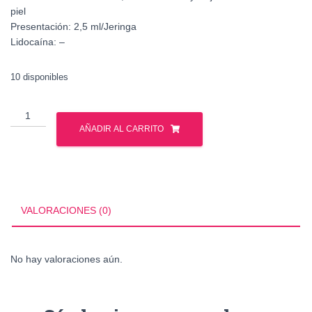
piel
Presentación:
2,5 ml/Jeringa
Lidocaína:
–
10 disponibles
Celosome
Aqua
AÑADIR AL CARRITO
Acido
Hialuronico
cantidad
VALORACIONES (0)
No hay valoraciones aún.