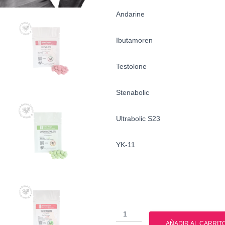
Andarine
Ibutamoren
Testolone
Stenabolic
Ultrabolic S23
YK-11
Ciclo
-
AÑADIR AL CARRIT