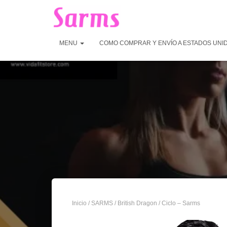
MENU
COMO COMPRAR Y ENVÍO A ESTADOS UNI
Inicio
/
SARMS
/
British Dragon
/ Ciclo – Sarms