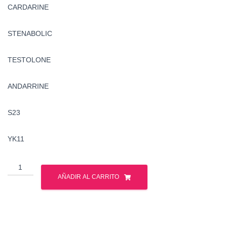
CARDARINE
STENABOLIC
TESTOLONE
ANDARRINE
S23
YK11
Sarms
-
AÑADIR AL CARRITO
Ciclo
-
Gph
Pharmaceuticals