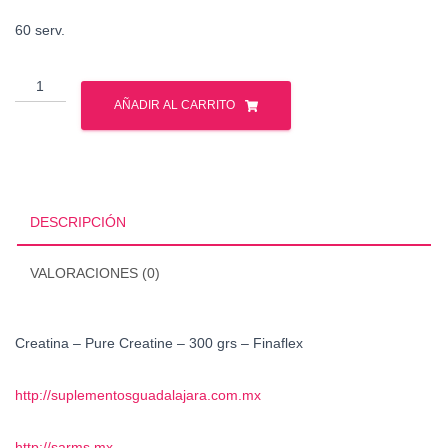
60 serv.
Creatina
-
AÑADIR AL CARRITO
Pure
Creatine
-
300
grs
DESCRIPCIÓN
-
Finaflex
VALORACIONES (0)
cantidad
Creatina – Pure Creatine – 300 grs – Finaflex
http://suplementosguadalajara.com.mx
http://sarms.mx