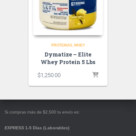
PROTEINAS
WHEY
Dymatize – Elite
Whey Protein 5 Lbs
$
1,250.00
Si compras más de $2,500 tu envío es:
EXPRESS
1-5 Días (Laborables)