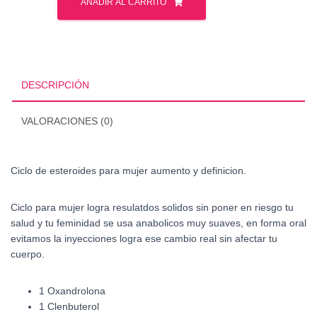
de
AÑADIR AL CARRITO
esteroides
para
mujer
aumento
y
DESCRIPCIÓN
definicion
Watson
VALORACIONES (0)
cantidad
Ciclo de esteroides para mujer aumento y definicion.
Ciclo para mujer logra resulatdos solidos sin poner en riesgo tu
salud y tu feminidad se usa anabolicos muy suaves, en forma oral
evitamos la inyecciones logra ese cambio real sin afectar tu
cuerpo.
1 Oxandrolona
1 Clenbuterol