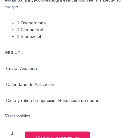
evitamos la inyecciones logra ese cambio real sin afectar tu
cuerpo.
1 Oxandrolona
1 Clenbuterol
1 Stanozolol
INCLUYE:
-Envío -Asesoría
-Calendario de Aplicación
-Dieta y rutina de ejercicio -Resolución de dudas
50 disponibles
Ciclo