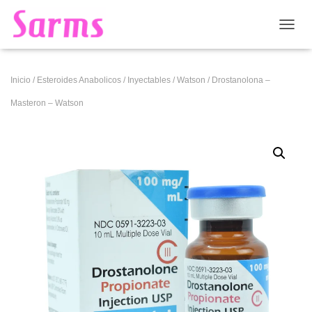
CAMB
Inicio
/
Esteroides Anabolicos
/
Inyectables
/
Watson
/ Drostanolona –
Masteron – Watson