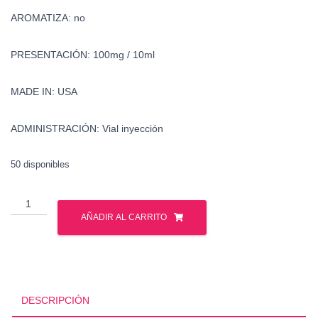
AROMATIZA: no
PRESENTACIÓN: 100mg / 10ml
MADE IN: USA
ADMINISTRACIÓN: Vial inyección
50 disponibles
Drostanolona
-
AÑADIR AL CARRITO
Masteron
-
Watson
cantidad
DESCRIPCIÓN