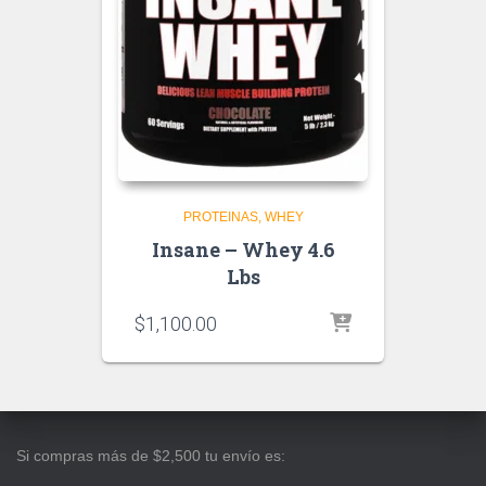
PROTEINAS
WHEY
Insane – Whey 4.6
Lbs
$
1,100.00
Si compras más de $2,500 tu envío es: