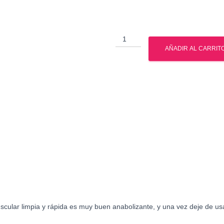
Venta
de
AÑADIR AL CARRIT
Trembolona
en
Mexico
cantidad
scular limpia y rápida es muy buen anabolizante, y una vez deje de u