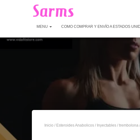
MENU
COMO COMPRAR Y ENVÍO A ESTADOS UNI
Inicio
/
Esteroides Anabolicos
/
Inyectables
/
trembolona 