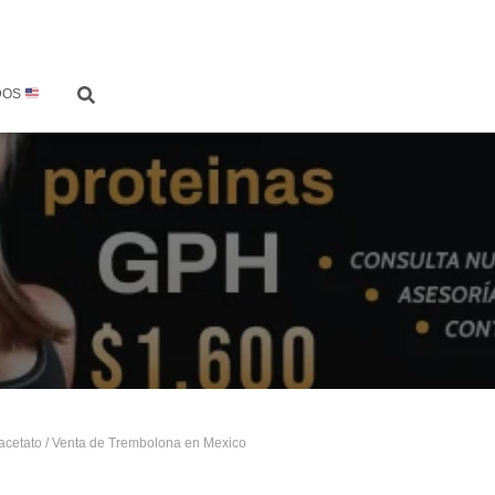
DOS
acetato
/ Venta de Trembolona en Mexico