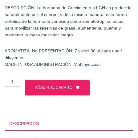
DESCRIPCIÓN:
La hormona de Crecimiento o hGH es producida
naturalmente por el cuerpo, y de la misma manera, esta forma
sintética de la hormona conocida como somatotropina, actúa
para movilizar las reservas de grasa, aumentar su quema y
mantener la masa muscular magra
AROMATIZA:
No
PRESENTACIÓN:
7 viales 30 ui cada uno /
diluyentes
MADE IN:
USA
ADMINISTRACIÓN:
Vial Inyección
Gentropin
210
AÑADIR AL CARRITO
ui
-
Genli
Pharma
-
DESCRIPCIÓN
Hormona
de