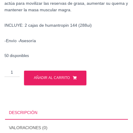
actúa para movilizar las reservas de grasa, aumentar su quema y
mantener la masa muscular magra.
INCLUYE: 2 cajas de humantropin 144 (288ui)
-Envío -Asesoría
50 disponibles
Humantropin
144
AÑADIR AL CARRITO
ui
-
2
pzs
-
DESCRIPCIÓN
Hormona
de
VALORACIONES (0)
Crecimiento