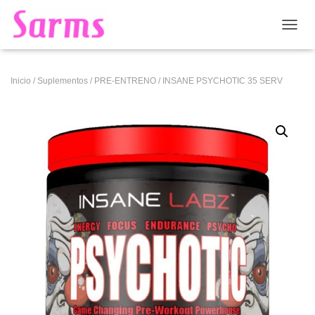
CAMB
Inicio
/
Suplementos
/
PRE-ENTRENO
/ INSANE PSYCHOTIC 35 SERV