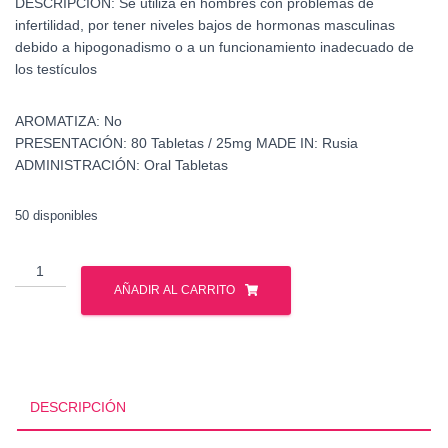
DESCRIPCIÓN:
Se utiliza en hombres con problemas de
infertilidad, por tener niveles bajos de hormonas masculinas
debido a hipogonadismo o a un funcionamiento inadecuado de
los testículos
AROMATIZA:
No
PRESENTACIÓN:
80 Tabletas / 25mg
MADE IN:
Rusia
ADMINISTRACIÓN:
Oral Tabletas
50 disponibles
Proviron
-
AÑADIR AL CARRITO
Mesterolona
-
Gph
pharmaceuticals
cantidad
DESCRIPCIÓN