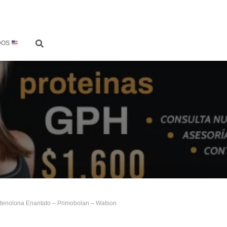
DOS
tenolona Enantato – Primobolan – Watson