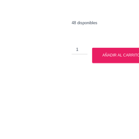
48 disponibles
Metenolona
Enantato
AÑADIR AL CARRIT
-
Primobolan
-
Watson
cantidad