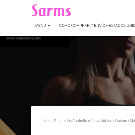
MENU
COMO COMPRAR Y ENVÍO A ESTADOS UNI
Inicio
/
Esteroides Anabolicos
/
Inyectables
/
Watson
/ Me