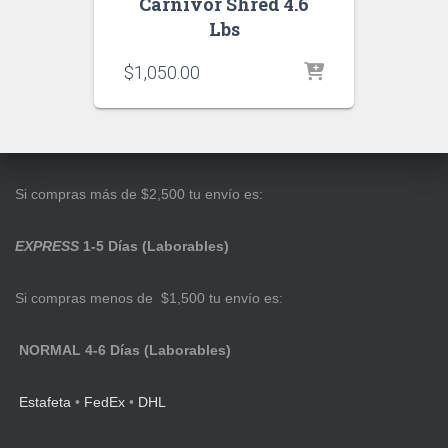
Carnivor Shred 4.6
Lbs
$
1,050.00
Si compras más de $2,500 tu envío es:
EXPRESS
1-5 Días (Laborables)
Si compras menos de $1,500 tu envío es:
NORMAL 4-6 Días (Laborables)
Estafeta
•
FedEx
•
DHL