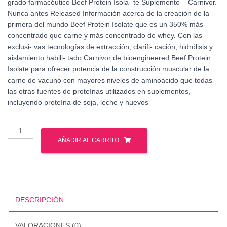
grado farmacéutico Beef Protein Isola- te Suplemento – Carnivor.
Nunca antes Released Información acerca de la creación de la
primera del mundo Beef Protein Isolate que es un 350% más
concentrado que carne y más concentrado de whey. Con las
exclusi- vas tecnologías de extracción, clarifi- cación, hidrólisis y
aislamiento habili- tado Carnivor de bioengineered Beef Protein
Isolate para ofrecer potencia de la construcción muscular de la
carne de vacuno con mayores niveles de aminoácido que todas
las otras fuentes de proteínas utilizados en suplementos,
incluyendo proteína de soja, leche y huevos
Muscle
Meds
AÑADIR AL CARRITO
-
Carnivor
4
Lbs
cantidad
DESCRIPCIÓN
VALORACIONES (0)