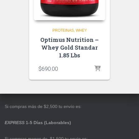
PROTEINAS
WHEY
Optimus Nutrition –
Whey Gold Standar
1.85 Lbs
$
690.00
Si compras más de $2,500 tu envío es:
EXPRESS
1-5 Días (Laborables)
Si compras menos de $1,500 tu envío es: