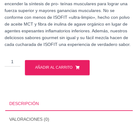
encender la síntesis de pro- teínas musculares para lograr una
fuerza superior y mayores ganancias musculares. No se
conforme con menos de ISOFIT «ultra-limpio», hecho con polvo
de aceite MCT y fibra de inulina de agave orgánico en lugar de
agentes espesantes inflamatorios inferiores. Además, nuestros
deliciosos sabores gourmet sin igual y su fácil mezcla hacen de
cada cucharada de ISOFIT una experiencia de verdadero sabor.
Nutrex
-
AÑADIR AL CARRITO
Isofit
5
Lbs
cantidad
DESCRIPCIÓN
VALORACIONES (0)