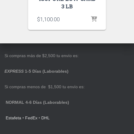
3 LB
$
1,100.00
Si compras más de $2,500 tu envío es:
EXPRESS
1-5 Días (Laborables)
Si compras menos de $1,500 tu envío es:
NORMAL 4-6 Días (Laborables)
Estafeta
•
FedEx
•
DHL