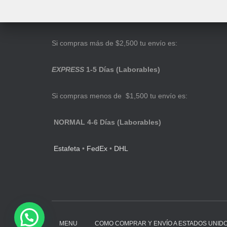
Si compras más de $2,500 tu envío es:
EXPRESS
1-5 Días (Laborables)
Si compras menos de $1,500 tu envío es:
NORMAL 4-6 Días (Laborables)
Estafeta
•
FedEx
•
DHL
MENU
COMO COMPRAR Y ENVÍO A ESTADOS UNID