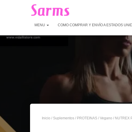
MENU
COMO COMPRAR Y ENVÍO A ESTADOS UNI
Inicio
/
Suplementos
/
PROTEINAS
/
Vegano
/ NUTREX 