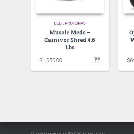
BEEF
PROTEINAS
Muscle Meds –
O
Carnivor Shred 4.6
W
Lbs
$
1,050.00
$
6