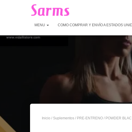
MENU
COMO COMPRAR Y ENVÍO A ESTADOS UNI
Inicio
/
Suplementos
/
PRE-ENTRENO
/ POWDER BLAC