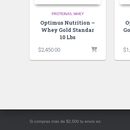
PROTEINAS
WHEY
Optimus Nutrition –
O
Whey Gold Standar
Go
10 Lbs
$
2,450.00
$
1
Si compras más de $2,500 tu envío es: