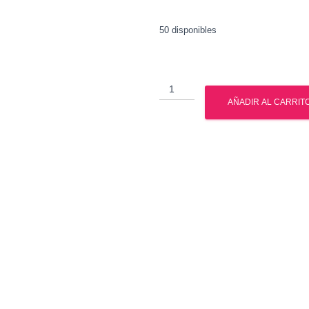
50 disponibles
Primobolan
-
AÑADIR AL CARRIT
Metenolona
-
Mexico
cantidad