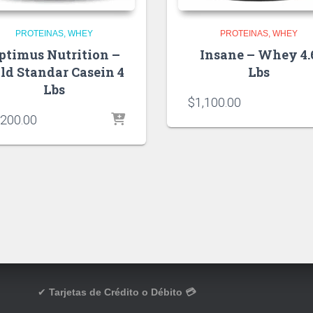
PROTEINAS
WHEY
PROTEINAS
WHEY
ptimus Nutrition –
Insane – Whey 4.
ld Standar Casein 4
Lbs
Lbs
$
1,100.00
,200.00
✔
Tarjetas de Crédito o Débito 💳