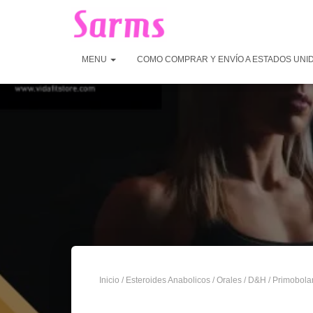
MENU
COMO COMPRAR Y ENVÍO A ESTADOS UNI
Inicio
/
Esteroides Anabolicos
/
Orales
/
D&H
/ Primobola