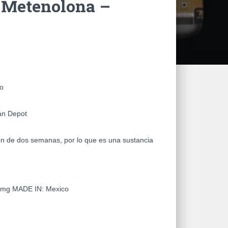
 Metenolona –
o
an Depot
́n de dos semanas, por lo que es una sustancia
50mg
MADE IN:
Mexico