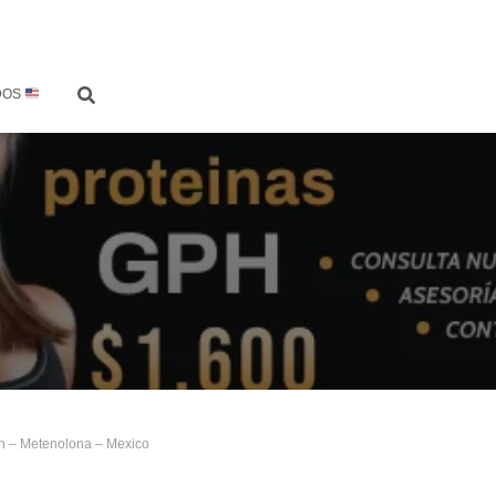
DOS
n – Metenolona – Mexico