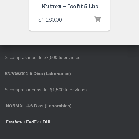
Nutrex – Isofit 5 Lbs
$
1,280.00
Si compras más de $2,500 tu envío es:
EXPRESS
1-5 Días (Laborables)
Si compras menos de $1,500 tu envío es:
NORMAL 4-6 Días (Laborables)
Estafeta
•
FedEx
•
DHL