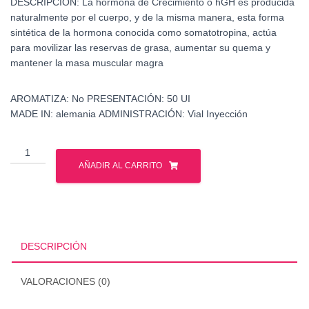
DESCRIPCIÓN:
La hormona de Crecimiento o hGH es producida
naturalmente por el cuerpo, y de la misma manera, esta forma
sintética de la hormona conocida como somatotropina, actúa
para movilizar las reservas de grasa, aumentar su quema y
mantener la masa muscular magra
AROMATIZA:
No
PRESENTACIÓN:
50 UI
MADE IN: alemania
ADMINISTRACIÓN:
Vial Inyección
Somatrope
50
AÑADIR AL CARRITO
ui
-
Hormona
de
Crecimiento
DESCRIPCIÓN
cantidad
VALORACIONES (0)